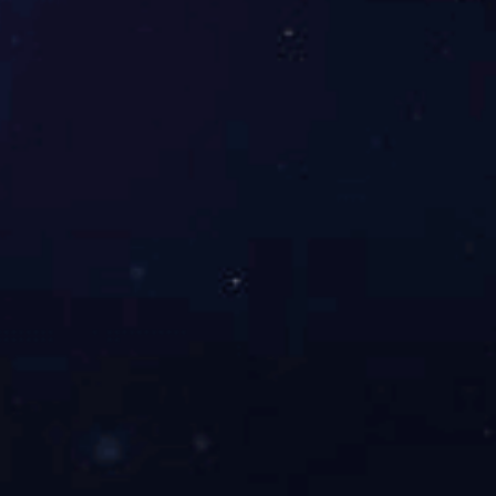
ONLINE MESSAGE
联系方式
留言应用名称：
客户留言
描述：
*
留言内容：
姓名：
性别：
男
女
手机：
电话：