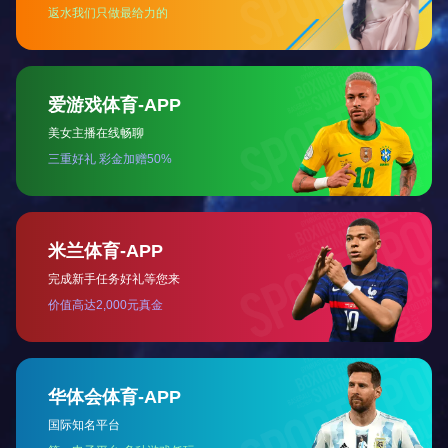
当前位置：
华体会官方版网站登录入口-华体会(中国)
/
业绩展示
/
房建工程
/
济宁运河钢材大市场房屋工程
济宁运河钢材大市场房屋工程
工程描述
参数
济宁运河钢材大市场房屋工程
扫二维码用手机看
未找到相应参数组，请于后台属性模板中添加
上一个