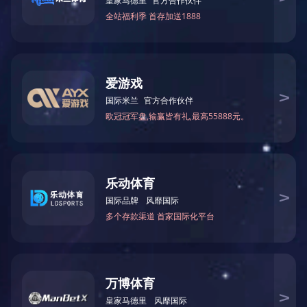
联系方式
客户留言
华体会官方版网站登录入口-华体会(中国)
公司简介
荣誉资质
企业资质
企业专利
企业荣誉
企业业绩
市政工程业绩
公路工程业绩
电力工程业绩
水利工程业
绩
房建工程业绩
业绩展示
华体会官方版网站登录入口
华体会官方版网站登录入口
业内动态
联系我们
联系方式
客户留言

华体会官方版网站登录入口-华体会(中国)