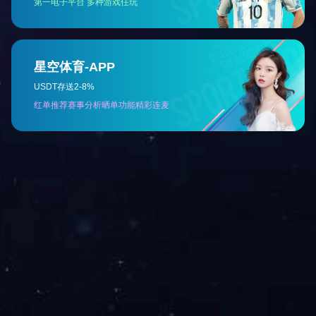
客户留言
描述：
*
留言内容：
姓名：
性别：
男
女
手机：
电话：
传真：
邮箱：
地址：
邮编：