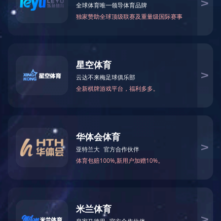
企业业绩
市政工程业绩
公路工程业绩
电力工程业绩
水利工程业绩
房建工程业绩
业绩展示
华体会官方版网站登录入口

华体会官方版网站登录入口
华体会官方版网站登录入口
业内动态
联系我们

联系我们