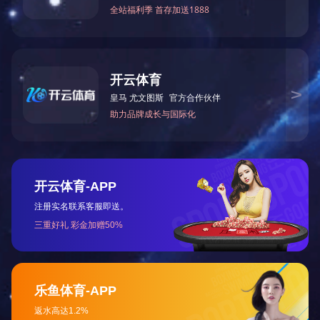
公司简介
荣誉资质

企业资质
企业专利
企业荣誉
企业业绩

市政工程业绩
公路工程业绩
电力工程业绩
水利工程业
绩
房建工程业绩
业绩展示
华体会官方版网站登录入口

华体会官方版网站登录入口
业内动态
联系我们

联系方式
客户留言
seo标签
企业业绩
CONTACT INFORMATION
联系方式